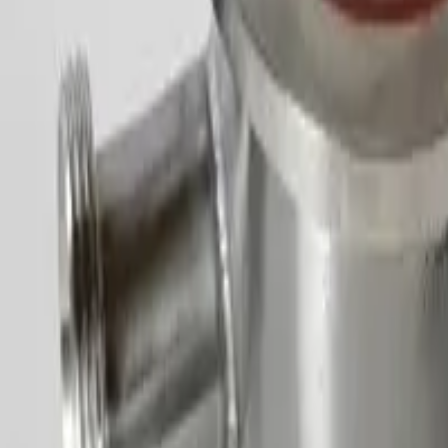
Kỹ thuật:
0988813818
(
Mr. Huy
)