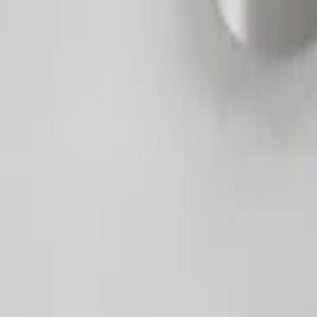
Kinh doanh:
0913192069
(
Mr. Khải
)