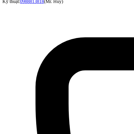
Kỹ thuật:
0988813818
(
Mr. Huy
)