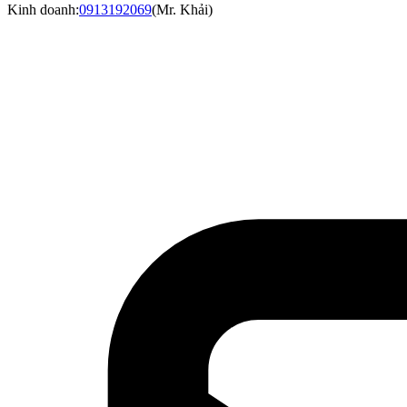
Kinh doanh:
0913192069
(
Mr. Khải
)