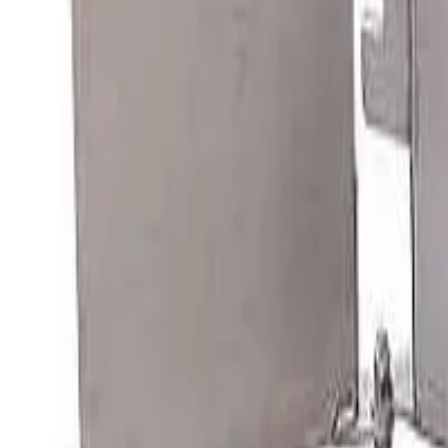
Kỹ thuật:
0988813818
(
Mr. Huy
)