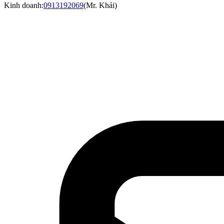
Kinh doanh:
0913192069
(
Mr. Khải
)