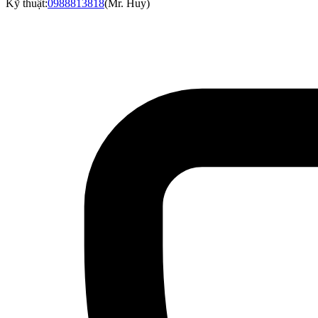
Kỹ thuật:
0988813818
(
Mr. Huy
)