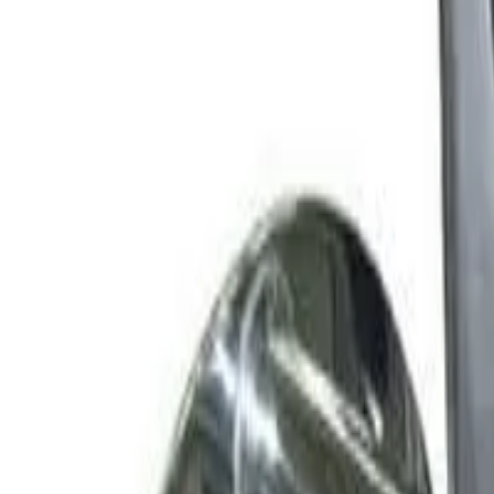
Kỹ thuật:
0988813818
(
Mr. Huy
)