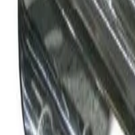
Kinh doanh:
0913192069
(
Mr. Khải
)